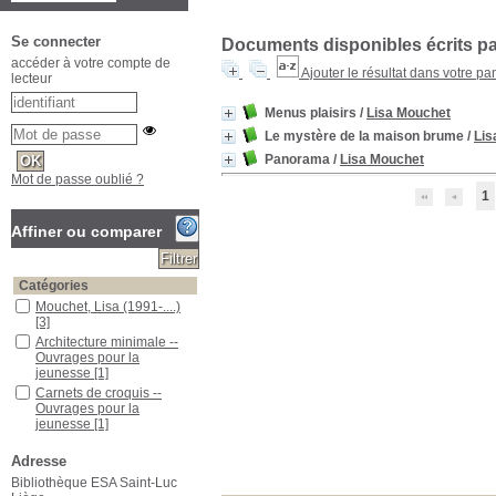
Se connecter
Documents disponibles écrits par
accéder à votre compte de
Ajouter le résultat dans votre pa
lecteur
Menus plaisirs
/
Lisa Mouchet
Le mystère de la maison brume
/
Lis
Panorama
/
Lisa Mouchet
Mot de passe oublié ?
1
Affiner ou comparer
Catégories
Mouchet, Lisa (1991-....)
[3]
Architecture minimale --
Ouvrages pour la
jeunesse
[1]
Carnets de croquis --
Ouvrages pour la
jeunesse
[1]
Cuisine -- Art culinaire --
Ouvrages pour la
Adresse
jeunesse
[1]
Bibliothèque ESA Saint-Luc
Enquêtes -- Ouvrages