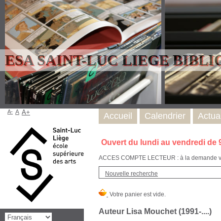
ESA SAINT-LUC LIEGE BIBL
A-
A
A+
Accueil
Calendrier
Actual
Ouvert du lundi au vendredi de 
ACCES COMPTE LECTEUR : à la demande via l
Nouvelle recherche
Auteur Lisa Mouchet (1991-....)