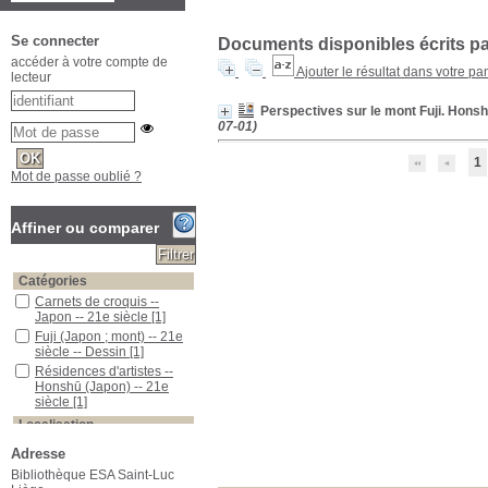
Se connecter
Documents disponibles écrits par
accéder à votre compte de
Ajouter le résultat dans votre pa
lecteur
Perspectives sur le mont Fuji. Honsh
07-01)
1
Mot de passe oublié ?
Affiner ou comparer
Catégories
Carnets de croquis --
Japon -- 21e siècle
[1]
Fuji (Japon ; mont) -- 21e
siècle -- Dessin
[1]
Résidences d'artistes --
Honshū (Japon) -- 21e
siècle
[1]
Localisation
ESA Saint-Luc
[1]
Adresse
Section
Bibliothèque ESA Saint-Luc