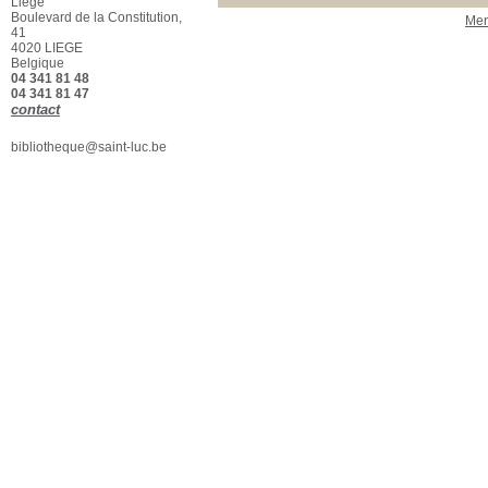
Liège
Beaux-Arts - Biblio
[1]
Boulevard de la Constitution,
Men
41
4020 LIEGE
Belgique
04 341 81 48
04 341 81 47
contact
bibliotheque@saint-luc.be