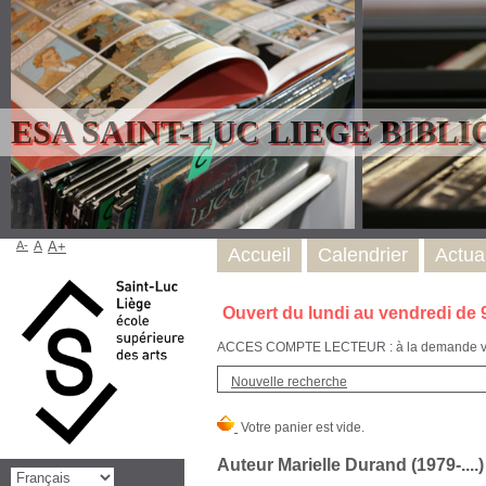
ESA SAINT-LUC LIEGE BIBL
A-
A
A+
Accueil
Calendrier
Actual
Ouvert du lundi au vendredi de 
ACCES COMPTE LECTEUR : à la demande via l
Nouvelle recherche
Auteur Marielle Durand (1979-....)