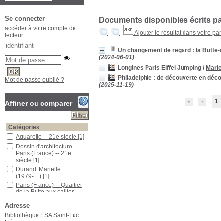
Se connecter
Documents disponibles écrits par
accéder à votre compte de
Ajouter le résultat dans votre pa
lecteur
Un changement de regard : la Butte-a
(2024-06-01)
Longines Paris Eiffel Jumping
/
Marie
Philadelphie : de découverte en déc
Mot de passe oublié ?
(2025-11-19)
1
Affiner ou comparer
Catégories
Aquarelle -- 21e siècle
[1]
Dessin d'architecture --
Paris (France) -- 21e
siècle
[1]
Durand, Marielle
(1979-....)
[1]
Paris (France) -- Quartier
de la Butte aux cailles --
Dessin -- 21e siècle
[1]
Adresse
Peinture à l'aquarelle --
21e siècle
[1]
Bibliothèque ESA Saint-Luc