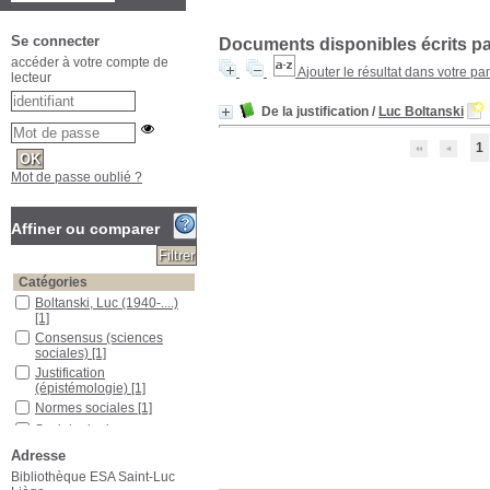
Se connecter
Documents disponibles écrits par
accéder à votre compte de
Ajouter le résultat dans votre pa
lecteur
De la justification
/
Luc Boltanski
1
Mot de passe oublié ?
Affiner ou comparer
Catégories
Boltanski, Luc (1940-....)
[1]
Consensus (sciences
sociales)
[1]
Justification
(épistémologie)
[1]
Normes sociales
[1]
Sociologie des
organisations
[1]
Adresse
Sociologie et philosophie
Bibliothèque ESA Saint-Luc
[1]