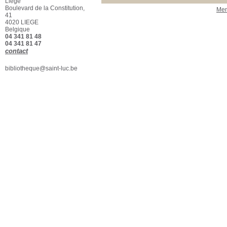
Liège
Sociologie politique
[1]
Boulevard de la Constitution,
Men
41
Localisation
4020 LIEGE
ESA Saint-Luc
[1]
Belgique
04 341 81 48
Section
04 341 81 47
Beaux-Arts - Biblio
[1]
contact
bibliotheque@saint-luc.be