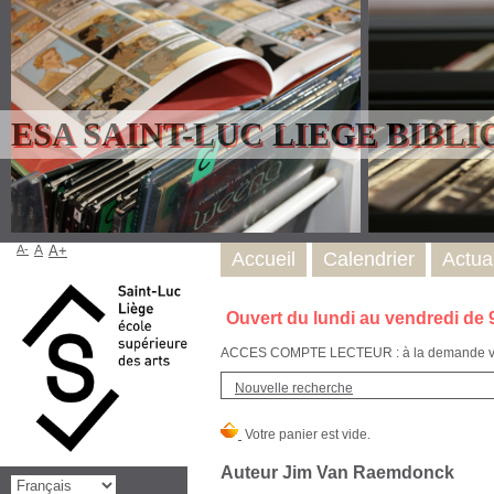
ESA SAINT-LUC LIEGE BIBL
A-
A
A+
Accueil
Calendrier
Actual
Ouvert du lundi au vendredi de 
ACCES COMPTE LECTEUR : à la demande via l
Nouvelle recherche
Auteur Jim Van Raemdonck