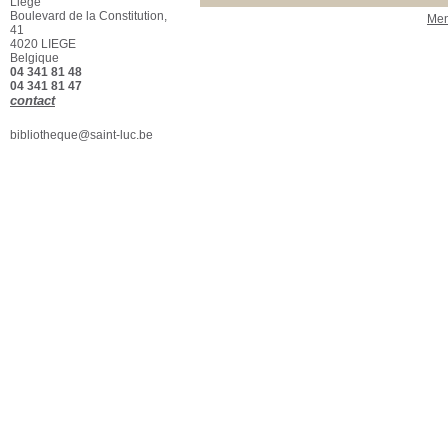
Liège
Boulevard de la Constitution,
Men
41
4020 LIEGE
Belgique
04 341 81 48
04 341 81 47
contact
bibliotheque@saint-luc.be