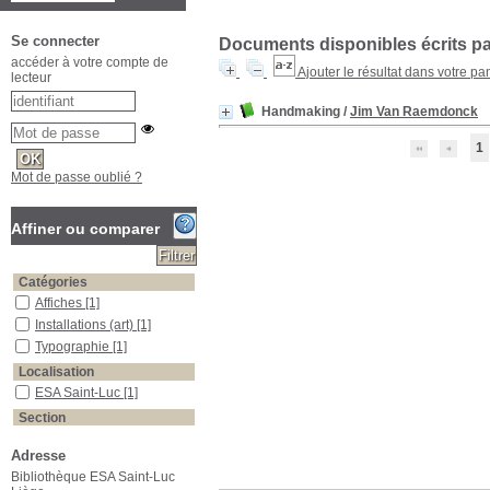
Se connecter
Documents disponibles écrits par
accéder à votre compte de
Ajouter le résultat dans votre pa
lecteur
Handmaking
/
Jim Van Raemdonck
1
Mot de passe oublié ?
Affiner ou comparer
Catégories
Affiches
[1]
Installations (art)
[1]
Typographie
[1]
Localisation
ESA Saint-Luc
[1]
Section
Beaux-Arts - Biblio
[1]
Adresse
Bibliothèque ESA Saint-Luc